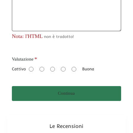
Nota: l'HTML
non è tradotto!
V
Valutazione
a
Cattivo
Buona
l
u
t
Continua
a
z
i
o
n
Le Recensioni
e