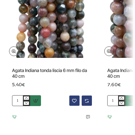
Agata Indiana tonda liscia 6 mm filo da
Agata Indiana 
40 cm
40 cm
5.40€
7.60€
Agata
Agata
Indiana
Indiana
tonda
tonda
liscia
liscia
6
10
mm
mm