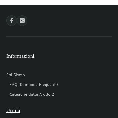
filo
filo
da
da
40
40
cm
cm
Informazioni
Chi Siamo
FAQ (Domande Frequenti)
Categorie dalla A alla Z
Utilità