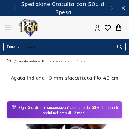
Spedizione Gratuita con 50€ di
Spesa
Tutto
Cerca..
Agata indiana 10 mm sfaccettata filo 40 cm
home
Agata indiana 10 mm sfaccettata filo 40 cm
🎁
Ogni
5 ordini
, il successivo è scontato del
50%!
Effettua 5
ordini nell’arco di 12 mesi.