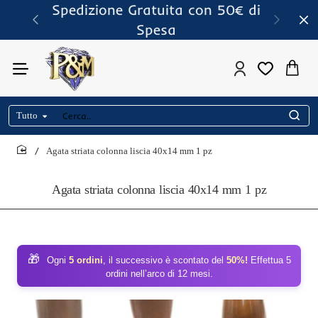
Spedizione Gratuita con 50€ di
Spesa
Tutto
Cerca..
Agata striata colonna liscia 40x14 mm 1 pz
home
Agata striata colonna liscia 40x14 mm 1 pz
🎁
Ogni
5 ordini
, il successivo è scontato del
50%!
Effettua 5
ordini nell’arco di 12 mesi.