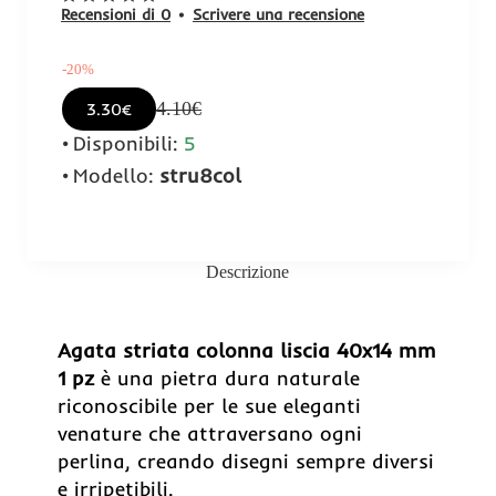
Recensioni di 0
•
Scrivere una recensione
-20%
4.10€
3.30€
Disponibili:
5
Modello:
stru8col
Descrizione
-20%
Agata striata colonna liscia 40x14 mm
1 pz
è una pietra dura naturale
riconoscibile per le sue eleganti
venature che attraversano ogni
perlina, creando disegni sempre diversi
e irripetibili.