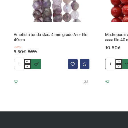
Offerta
-38%
Ametista tonda sfac. 4 mm grado A++ filo
Madrepora ro
40 cm
aaaa filo 40 
10.60€
-38%
5.50€
8.80€
Ametista
Madrepora
tonda
rossa
sfac.
tonda
4
liscia
mm
10
grado
mm
A++
grado
filo
aaaa
40
filo
cm
40
cm