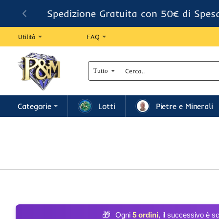
Spedizione Gratuita con 50€ di Spes
Utilità
FAQ
Tutto
Cerca..
Categorie
Lotti
Pietre e Minerali
🎁
Ogni
5 ordini
, il successivo è s