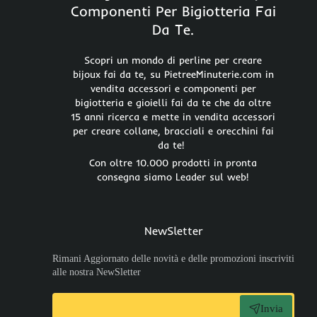
Componenti Per Bigiotteria Fai
Da Te.
Scopri un mondo di perline per creare
bijoux fai da te, su PietreeMinuterie.com in
vendita accessori e componenti per
bigiotteria e gioielli fai da te che da oltre
15 anni ricerca e mette in vendita accessori
per creare collane, bracciali e orecchini fai
da te!
Con oltre 10.000 prodotti in pronta
consegna siamo Leader sul web!
NewSletter
Rimani Aggiornato delle novità e delle promozioni inscriviti
alle nostra NewSletter
Invia