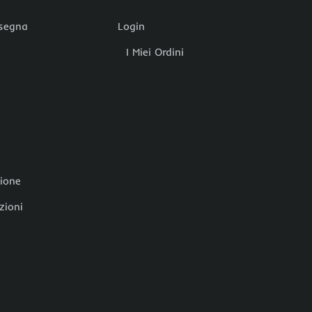
nsegna
Login
I Miei Ordini
zione
zioni