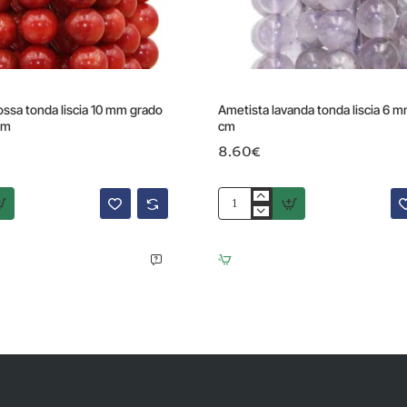
ssa tonda liscia 10 mm grado
Ametista lavanda tonda liscia 6 m
cm
cm
8.60€
Ametista
lavanda
tonda
liscia
6
mm
filo
40
cm