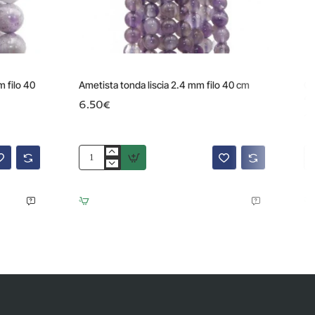
m filo 40
Ametista tonda liscia 2.4 mm filo 40 cm
Co
40
6.50€
1
Ametista
Co
tonda
to
liscia
lis
2.4
gr
mm
aa
filo
12
40
m
cm
fil
40
cm