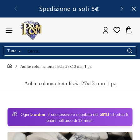
Spedizione a soli 5€
Tutto
Cerca..
Aulite colonna torta liscia 27x13 mm 1 pz
home
Aulite colonna torta liscia 27x13 mm 1 pz
🎁
Ogni
5 ordini
, il successivo è scontato del
50%!
Effettua 5
ordini nell’arco di 12 mesi.