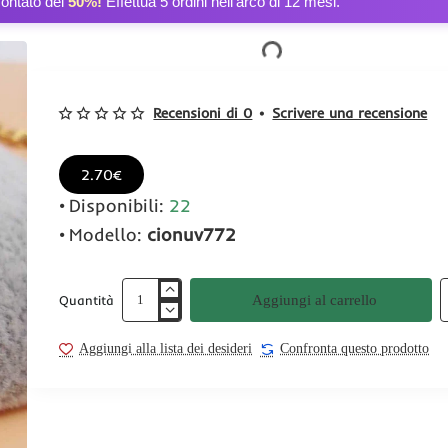
contato del
50%!
Effettua 5 ordini nell’arco di 12 mesi.
Recensioni di 0
•
Scrivere una recensione
2.70€
Disponibili:
22
Modello:
cionuv772
Aggiungi al carrello
Quantità
Aggiungi alla lista dei desideri
Confronta questo prodotto