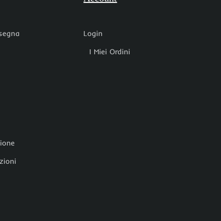
nsegna
Login
I Miei Ordini
zione
zioni