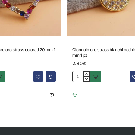
re oro strass colorati 20 mm 1
Ciondolo oro strass bianchi occhio
mm 1 pz
2.80€
Ciondolo
oro
strass
bianchi
occhio
blu
12.2
mm
1
pz