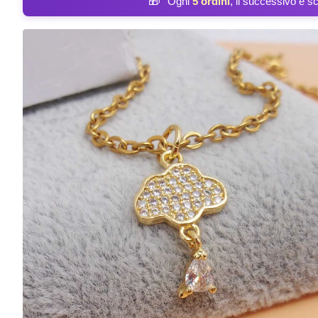
🎁
Ogni
5 ordini
, il successivo è s