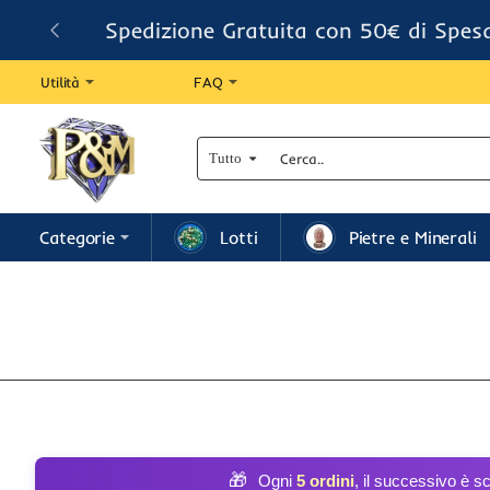
Spedizione Gratuita con 50€ di Spes
Utilità
FAQ
Tutto
Cerca..
Categorie
Lotti
Pietre e Minerali
🎁
Ogni
5 ordini
, il successivo è s