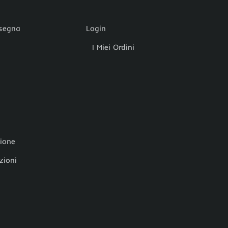
nsegna
Login
I Miei Ordini
zione
zioni