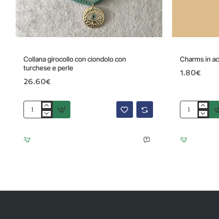
Collana girocollo con ciondolo con
Charms in ac
turchese e perle
1.80€
26.60€
Collana
Charms
girocollo
in
con
acciaio
ciondolo
luna
con
10.5
turchese
mm
e
10
perle
pz