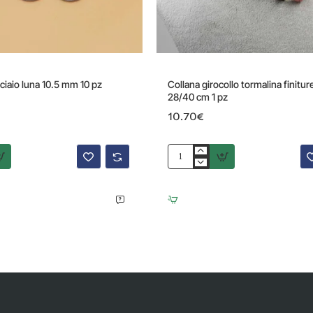
ciaio luna 10.5 mm 10 pz
Collana girocollo tormalina finitur
28/40 cm 1 pz
10.70€
Collana
girocollo
tormalina
finiture
oro
28/40
cm
1
pz