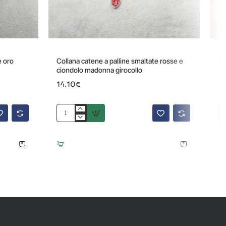
e oro
Collana catene a palline smaltate rosse e
Co
ciondolo madonna girocollo
sm
14.10€
1
Collana
Co
catene
gi
a
fi
palline
co
smaltate
cri
rosse
sm
e
ciondolo
madonna
girocollo